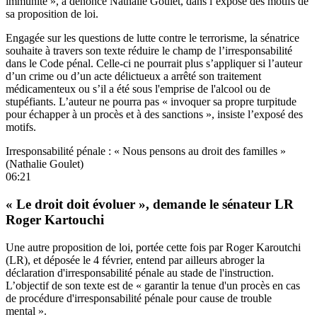
immunité », a dénoncé Nathalie Goulet, dans l’exposé des motifs de
sa proposition de loi
.
Engagée sur les questions de lutte contre le terrorisme, la sénatrice
souhaite à travers son texte réduire le champ de l’irresponsabilité
dans le Code pénal. Celle-ci ne pourrait plus s’appliquer si l’auteur
d’un crime ou d’un acte délictueux a arrêté son traitement
médicamenteux ou s’il a été sous l'emprise de l'alcool ou de
stupéfiants. L’auteur ne pourra pas « invoquer sa propre turpitude
pour échapper à un procès et à des sanctions », insiste l’exposé des
motifs.
Irresponsabilité pénale : « Nous pensons au droit des familles »
(Nathalie Goulet)
06:21
« Le droit doit évoluer », demande le sénateur LR
Roger Kartouchi
Une autre proposition de loi
, portée cette fois par Roger Karoutchi
(LR), et déposée le 4 février, entend par ailleurs abroger la
déclaration d'irresponsabilité pénale au stade de l'instruction.
L’objectif de son texte est de « garantir la tenue d'un procès en cas
de procédure d'irresponsabilité pénale pour cause de trouble
mental ».