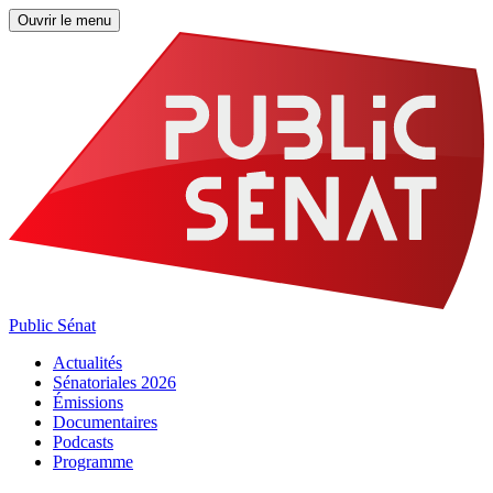
Ouvrir le menu
Public Sénat
Actualités
Sénatoriales 2026
Émissions
Documentaires
Podcasts
Programme