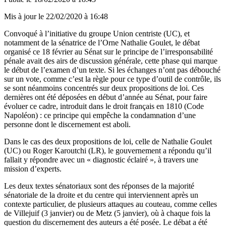
Mis à jour le
22/02/2020 à 16:48
Convoqué à l’initiative du groupe Union centriste (UC), et
notamment de la sénatrice de l’Orne Nathalie Goulet, le débat
organisé ce 18 février au Sénat sur le principe de l’irresponsabilité
pénale avait des airs de discussion générale, cette phase qui marque
le début de l’examen d’un texte. Si les échanges n’ont pas débouché
sur un vote, comme c’est la règle pour ce type d’outil de contrôle, ils
se sont néanmoins concentrés sur deux propositions de loi. Ces
dernières ont été déposées en début d’année au Sénat, pour faire
évoluer ce cadre, introduit dans le droit français en 1810 (Code
Napoléon) : ce principe qui empêche la condamnation d’une
personne dont le discernement est aboli.
Dans le cas des deux propositions de loi, celle de Nathalie Goulet
(UC) ou Roger Karoutchi (LR), le gouvernement a répondu qu’il
fallait y répondre avec un « diagnostic éclairé », à travers une
mission d’experts.
Les deux textes sénatoriaux sont des réponses de la majorité
sénatoriale de la droite et du centre qui interviennent après un
contexte particulier, de plusieurs attaques au couteau, comme celles
de Villejuif (3 janvier) ou de Metz (5 janvier), où à chaque fois la
question du discernement des auteurs a été posée. Le débat a été