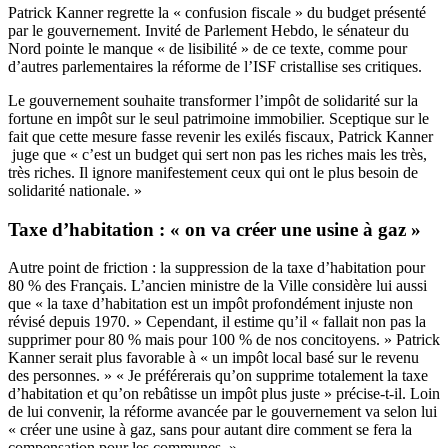
Patrick Kanner regrette la « confusion fiscale » du budget présenté
par le gouvernement. Invité de Parlement Hebdo, le sénateur du
Nord pointe le manque « de lisibilité » de ce texte, comme pour
d’autres parlementaires la réforme de l’ISF cristallise ses critiques.
Le gouvernement souhaite transformer l’impôt de solidarité sur la
fortune en impôt sur le seul patrimoine immobilier. Sceptique sur le
fait que cette mesure fasse revenir les exilés fiscaux, Patrick Kanner
juge que « c’est un budget qui sert non pas les riches mais les très,
très riches. Il ignore manifestement ceux qui ont le plus besoin de
solidarité nationale. »
Taxe d’habitation : « on va créer une usine à gaz »
Autre point de friction : la suppression de la taxe d’habitation pour
80 % des Français. L’ancien ministre de la Ville considère lui aussi
que « la taxe d’habitation est un impôt profondément injuste non
révisé depuis 1970. » Cependant, il estime qu’il « fallait non pas la
supprimer pour 80 % mais pour 100 % de nos concitoyens. » Patrick
Kanner serait plus favorable à « un impôt local basé sur le revenu
des personnes. » « Je préférerais qu’on supprime totalement la taxe
d’habitation et qu’on rebâtisse un impôt plus juste » précise-t-il. Loin
de lui convenir, la réforme avancée par le gouvernement va selon lui
« créer une usine à gaz, sans pour autant dire comment se fera la
compensation pour les communes. »