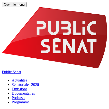
Ouvrir le menu
Public Sénat
Actualités
Sénatoriales 2026
Émissions
Documentaires
Podcasts
Programme