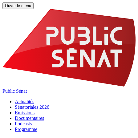
Ouvrir le menu
Public Sénat
Actualités
Sénatoriales 2026
Émissions
Documentaires
Podcasts
Programme