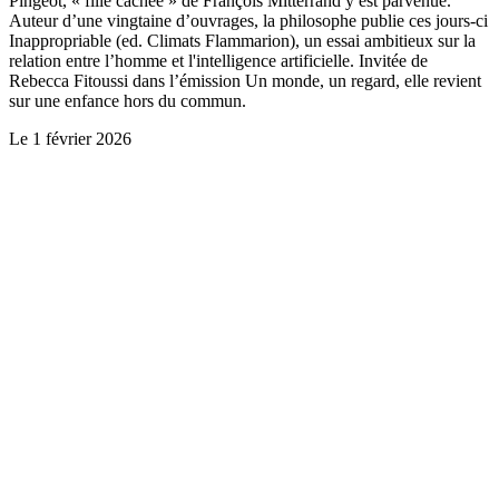
Pingeot, « fille cachée » de François Mitterrand y est parvenue.
Auteur d’une vingtaine d’ouvrages, la philosophe publie ces jours-ci
Inappropriable (ed. Climats Flammarion), un essai ambitieux sur la
relation entre l’homme et l'intelligence artificielle. Invitée de
Rebecca Fitoussi dans l’émission Un monde, un regard, elle revient
sur une enfance hors du commun.
Le
1 février 2026