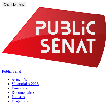
Ouvrir le menu
Public Sénat
Actualités
Sénatoriales 2026
Émissions
Documentaires
Podcasts
Programme