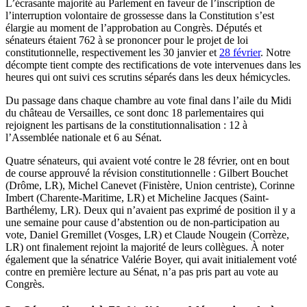
L’écrasante majorité au Parlement en faveur de l’inscription de
l’interruption volontaire de grossesse dans la Constitution s’est
élargie au moment de l’approbation au Congrès. Députés et
sénateurs étaient 762 à se prononcer pour le projet de loi
constitutionnelle, respectivement les 30 janvier et
28 février
. Notre
décompte tient compte des rectifications de vote intervenues dans les
heures qui ont suivi ces scrutins séparés dans les deux hémicycles.
Du passage dans chaque chambre au vote final dans l’aile du Midi
du château de Versailles, ce sont donc 18 parlementaires qui
rejoignent les partisans de la constitutionnalisation : 12 à
l’Assemblée nationale et 6 au Sénat.
Quatre sénateurs, qui avaient voté contre le 28 février, ont en bout
de course approuvé la révision constitutionnelle : Gilbert Bouchet
(Drôme, LR), Michel Canevet (Finistère, Union centriste), Corinne
Imbert (Charente-Maritime, LR) et Micheline Jacques (Saint-
Barthélemy, LR). Deux qui n’avaient pas exprimé de position il y a
une semaine pour cause d’abstention ou de non-participation au
vote, Daniel Gremillet (Vosges, LR) et Claude Nougein (Corrèze,
LR) ont finalement rejoint la majorité de leurs collègues. À noter
également que la sénatrice Valérie Boyer, qui avait initialement voté
contre en première lecture au Sénat, n’a pas pris part au vote au
Congrès.