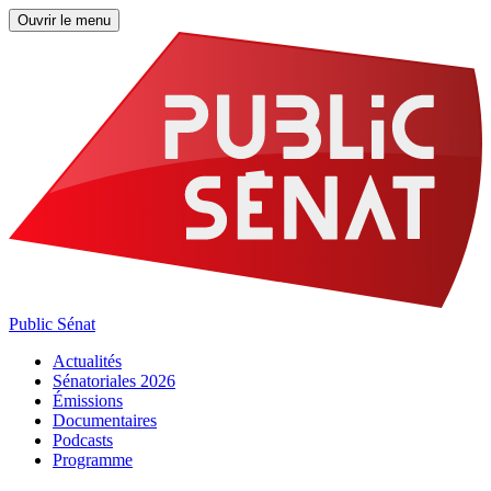
Ouvrir le menu
Public Sénat
Actualités
Sénatoriales 2026
Émissions
Documentaires
Podcasts
Programme