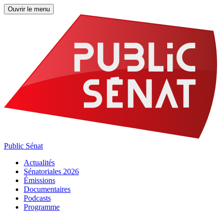
Ouvrir le menu
Public Sénat
Actualités
Sénatoriales 2026
Émissions
Documentaires
Podcasts
Programme