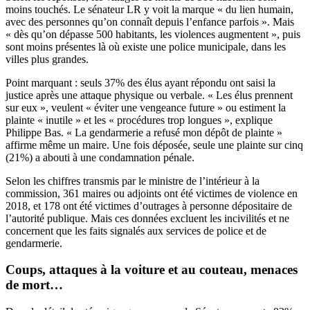
moins touchés. Le sénateur LR y voit la marque « du lien humain,
avec des personnes qu’on connaît depuis l’enfance parfois ». Mais
« dès qu’on dépasse 500 habitants, les violences augmentent », puis
sont moins présentes là où existe une police municipale, dans les
villes plus grandes.
Point marquant : seuls 37% des élus ayant répondu ont saisi la
justice après une attaque physique ou verbale. « Les élus prennent
sur eux », veulent « éviter une vengeance future » ou estiment la
plainte « inutile » et les « procédures trop longues », explique
Philippe Bas. « La gendarmerie a refusé mon dépôt de plainte »
affirme même un maire. Une fois déposée, seule une plainte sur cinq
(21%) a abouti à une condamnation pénale.
Selon les chiffres transmis par le ministre de l’intérieur à la
commission, 361 maires ou adjoints ont été victimes de violence en
2018, et 178 ont été victimes d’outrages à personne dépositaire de
l’autorité publique. Mais ces données excluent les incivilités et ne
concernent que les faits signalés aux services de police et de
gendarmerie.
Coups, attaques à la voiture et au couteau, menaces
de mort…