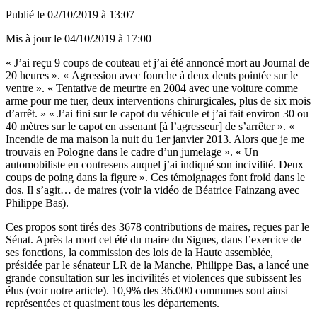
Publié le
02/10/2019 à 13:07
Mis à jour le
04/10/2019 à 17:00
« J’ai reçu 9 coups de couteau et j’ai été annoncé mort au Journal de
20 heures ». « Agression avec fourche à deux dents pointée sur le
ventre ». « Tentative de meurtre en 2004 avec une voiture comme
arme pour me tuer, deux interventions chirurgicales, plus de six mois
d’arrêt. » « J’ai fini sur le capot du véhicule et j’ai fait environ 30 ou
40 mètres sur le capot en assenant [à l’agresseur] de s’arrêter ». «
Incendie de ma maison la nuit du 1er janvier 2013. Alors que je me
trouvais en Pologne dans le cadre d’un jumelage ». « Un
automobiliste en contresens auquel j’ai indiqué son incivilité. Deux
coups de poing dans la figure ». Ces témoignages font froid dans le
dos. Il s’agit… de maires (voir la vidéo de Béatrice Fainzang avec
Philippe Bas).
Ces propos sont tirés des 3678 contributions de maires, reçues par le
Sénat. Après la mort cet été du maire du Signes, dans l’exercice de
ses fonctions, la commission des lois de la Haute assemblée,
présidée par le sénateur LR de la Manche, Philippe Bas, a lancé une
grande consultation sur les incivilités et violences que subissent les
élus (
voir notre article
). 10,9% des 36.000 communes sont ainsi
représentées et quasiment tous les départements.