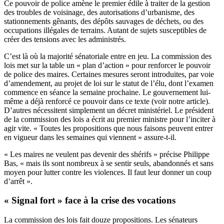
Ce pouvoir de police amène le premier édile à traiter de la gestion
des troubles de voisinage, des autorisations d’urbanisme, des
stationnements gênants, des dépôts sauvages de déchets, ou des
occupations illégales de terrains. Autant de sujets susceptibles de
créer des tensions avec les administrés.
C’est là où la majorité sénatoriale entre en jeu. La commission des
lois met sur la table un « plan d’action » pour renforcer le pouvoir
de police des maires. Certaines mesures seront introduites, par voie
d’amendement, au projet de loi sur le statut de l’élu, dont l’examen
commence en séance la semaine prochaine. Le gouvernement lui-
même a déjà renforcé ce pouvoir dans ce texte (
voir notre article
).
D’autres nécessitent simplement un décret ministériel. Le président
de la commission des lois a écrit au premier ministre pour l’inciter à
agir vite. « Toutes les propositions que nous faisons peuvent entrer
en vigueur dans les semaines qui viennent » assure-t-il.
« Les maires ne veulent pas devenir des shérifs » précise Philippe
Bas, « mais ils sont nombreux à se sentir seuls, abandonnés et sans
moyen pour lutter contre les violences. Il faut leur donner un coup
d’arrêt ».
« Signal fort » face à la crise des vocations
La commission des lois fait douze propositions. Les sénateurs