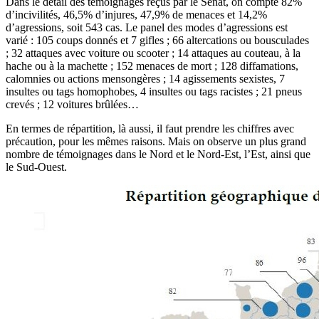
Dans le détail des témoignages reçus par le Sénat, on compte 82%
d’incivilités, 46,5% d’injures, 47,9% de menaces et 14,2%
d’agressions, soit 543 cas. Le panel des modes d’agressions est
varié : 105 coups donnés et 7 gifles ; 66 altercations ou bousculades
; 32 attaques avec voiture ou scooter ; 14 attaques au couteau, à la
hache ou à la machette ; 152 menaces de mort ; 128 diffamations,
calomnies ou actions mensongères ; 14 agissements sexistes, 7
insultes ou tags homophobes, 4 insultes ou tags racistes ; 21 pneus
crevés ; 12 voitures brûlées…
En termes de répartition, là aussi, il faut prendre les chiffres avec
précaution, pour les mêmes raisons. Mais on observe un plus grand
nombre de témoignages dans le Nord et le Nord-Est, l’Est, ainsi que
le Sud-Ouest.