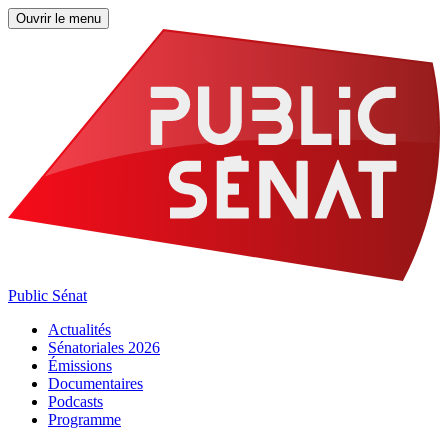
Ouvrir le menu
Public Sénat
Actualités
Sénatoriales 2026
Émissions
Documentaires
Podcasts
Programme