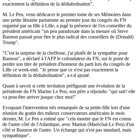
exactement la définition de la dédiabolisation".
M. Le Pen, venu dédicacer le premier tome de ses Mémoires dans
une petite librairie parisienne au premier jour du congrès du FN
organisé par sa fille à Lille, a jugé la présence de l'ex-conseiller du
président américain "un peu paradoxale dans la mesure où Steve
Bannon passait pour être le plus radical des conseillers de (Donald)
Trump".
"C'est la surprise de la cheffesse, j'ai plutôt de la sympathie pour
Bannon", a déclaré à l'AFP le cofondateur du FN, sur le point de
perdre son titre de président d'honneur du parti lors du congrès de
Lille ce week-end. "Je pense que ce n'est pas exactement la
définition de la dédiabolisation", a-t-il ajouté.
Quant à savoir si cette invitation préfigurait une évolution de la
présidente du FN Marine Le Pen, son père a répondu: "qui sait? elle
va peut-être arriver jusque chez moi!"
Evoquant l'intervention très remarquée de sa petite-fille lors d'une
réunion du gratin des milieux conservateurs américains le mois
dernier, M. Le Pen a estimé que "cela montre que le FN est connu
de l'autre côté de l'Atlantique, avec Marion (Maréchal-Le Pen) d'un
côté et Bannon de l'autre. Un échange qui n'est pas standard, mais
sympathique".