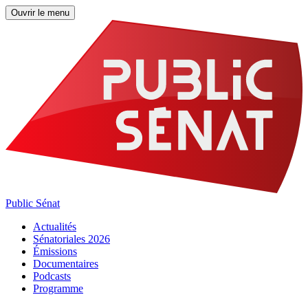
Ouvrir le menu
Public Sénat
Actualités
Sénatoriales 2026
Émissions
Documentaires
Podcasts
Programme