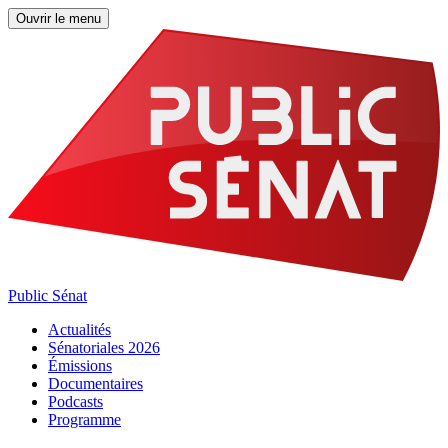
Ouvrir le menu
Public Sénat
Actualités
Sénatoriales 2026
Émissions
Documentaires
Podcasts
Programme