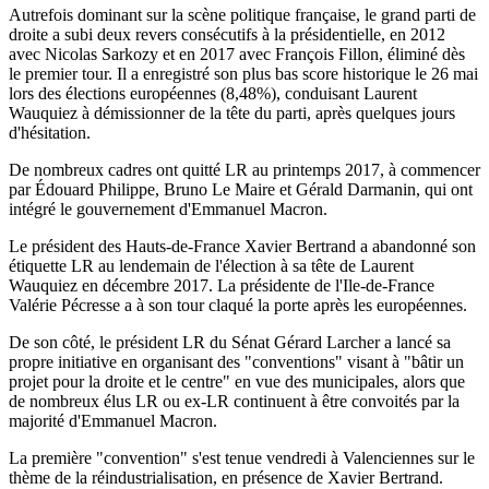
Autrefois dominant sur la scène politique française, le grand parti de
droite a subi deux revers consécutifs à la présidentielle, en 2012
avec Nicolas Sarkozy et en 2017 avec François Fillon, éliminé dès
le premier tour. Il a enregistré son plus bas score historique le 26 mai
lors des élections européennes (8,48%), conduisant Laurent
Wauquiez à démissionner de la tête du parti, après quelques jours
d'hésitation.
De nombreux cadres ont quitté LR au printemps 2017, à commencer
par Édouard Philippe, Bruno Le Maire et Gérald Darmanin, qui ont
intégré le gouvernement d'Emmanuel Macron.
Le président des Hauts-de-France Xavier Bertrand a abandonné son
étiquette LR au lendemain de l'élection à sa tête de Laurent
Wauquiez en décembre 2017. La présidente de l'Ile-de-France
Valérie Pécresse a à son tour claqué la porte après les européennes.
De son côté, le président LR du Sénat Gérard Larcher a lancé sa
propre initiative en organisant des "conventions" visant à "bâtir un
projet pour la droite et le centre" en vue des municipales, alors que
de nombreux élus LR ou ex-LR continuent à être convoités par la
majorité d'Emmanuel Macron.
La première "convention" s'est tenue vendredi à Valenciennes sur le
thème de la réindustrialisation, en présence de Xavier Bertrand.