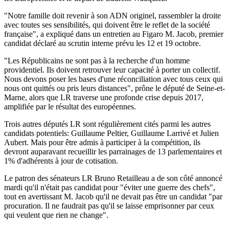
"Notre famille doit revenir à son ADN originel, rassembler la droite
avec toutes ses sensibilités, qui doivent être le reflet de la société
française", a expliqué dans un entretien au Figaro M. Jacob, premier
candidat déclaré au scrutin interne prévu les 12 et 19 octobre.
"Les Républicains ne sont pas à la recherche d'un homme
providentiel. Ils doivent retrouver leur capacité à porter un collectif.
Nous devons poser les bases d'une réconciliation avec tous ceux qui
nous ont quittés ou pris leurs distances", prône le député de Seine-et-
Marne, alors que LR traverse une profonde crise depuis 2017,
amplifiée par le résultat des européennes.
Trois autres députés LR sont régulièrement cités parmi les autres
candidats potentiels: Guillaume Peltier, Guillaume Larrivé et Julien
Aubert. Mais pour être admis à participer à la compétition, ils
devront auparavant recueillir les parrainages de 13 parlementaires et
1% d'adhérents à jour de cotisation.
Le patron des sénateurs LR Bruno Retailleau a de son côté annoncé
mardi qu'il n'était pas candidat pour "éviter une guerre des chefs",
tout en avertissant M. Jacob qu'il ne devait pas être un candidat "par
procuration. Il ne faudrait pas qu'il se laisse emprisonner par ceux
qui veulent que rien ne change".