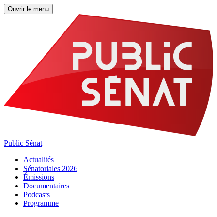
Ouvrir le menu
Public Sénat
Actualités
Sénatoriales 2026
Émissions
Documentaires
Podcasts
Programme