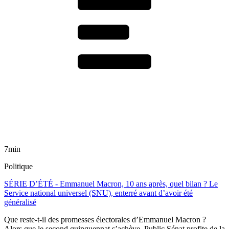
7min
Politique
SÉRIE D’ÉTÉ - Emmanuel Macron, 10 ans après, quel bilan ? Le
Service national universel (SNU), enterré avant d’avoir été
généralisé
Que reste-t-il des promesses électorales d’Emmanuel Macron ?
Alors que le second quinquennat s’achève, Public Sénat profite de la