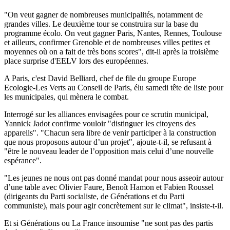
"On veut gagner de nombreuses municipalités, notamment de
grandes villes. Le deuxième tour se construira sur la base du
programme écolo. On veut gagner Paris, Nantes, Rennes, Toulouse
et ailleurs, confirmer Grenoble et de nombreuses villes petites et
moyennes où on a fait de très bons scores", dit-il après la troisième
place surprise d'EELV lors des européennes.
A Paris, c'est David Belliard, chef de file du groupe Europe
Ecologie-Les Verts au Conseil de Paris, élu samedi tête de liste pour
les municipales, qui mènera le combat.
Interrogé sur les alliances envisagées pour ce scrutin municipal,
Yannick Jadot confirme vouloir "distinguer les citoyens des
appareils". "Chacun sera libre de venir participer à la construction
que nous proposons autour d’un projet", ajoute-t-il, se refusant à
"être le nouveau leader de l’opposition mais celui d’une nouvelle
espérance".
"Les jeunes ne nous ont pas donné mandat pour nous asseoir autour
d’une table avec Olivier Faure, Benoît Hamon et Fabien Roussel
(dirigeants du Parti socialiste, de Générations et du Parti
communiste), mais pour agir concrètement sur le climat", insiste-t-il.
Et si Générations ou La France insoumise "ne sont pas des partis