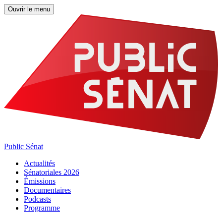
Ouvrir le menu
Public Sénat
Actualités
Sénatoriales 2026
Émissions
Documentaires
Podcasts
Programme