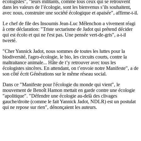
écologistes", "leurs militants, comme tous ceux qui se retrouvent
dans les valeurs de l’écologie, sont les bienvenus s’ils souhaitent,
avec nous, construire une société écologique et apaisée", affirme-t-il.
Le chef de file des Insoumis Jean-Luc Mélenchon a vivement réagi
à cette déclaration: "Triste sectarisme de Jadot qui prétend décider
qui est écolo et qui ne l'est pas. Une pensée vert-de-gris", a-t-il
tweeté.
"Cher Yannick Jadot, nous sommes de toutes les luttes pour la
biodiversité, l'agro-écologie, le bio, les circuits courts, contre la
maltraitance animale... Hâte de t’y retrouver avec tous les
écologistes sincères. En attendant, on t’envoie notre Manifeste", a de
son côté écrit Générations sur le même réseau social.
Dans ce "Manifeste pour l'écologie du monde qui vient", le
mouvement de Benoît Hamon mettait en garde contre une écologie
"apolitique". "Défendre une écologie au-delà des clivages
gauche/droite (comme le fait Yannick Jadot, NDLR) est un postulat
qui ne repose sur rien", dénonçaient les auteurs.