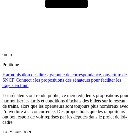
6min
Politique
Harmonisation des titres, garantie de correspondance, ouverture de
SNCF Connect : les propositions des sénateurs pour faciliter les
trajets en train
Les sénateurs ont rendu public, ce mercredi, leurs propositions pour
harmoniser les tarifs et conditions d’achats des billets sur le réseau
de trains, alors que les opérateurs sont toujours plus nombreux avec
l’ouverture à la concurrence. Des propositions que les rapporteurs
ont bon espoir de voir reprises par les députés dans le projet de loi-
cadre.
Le
25 juin 2026