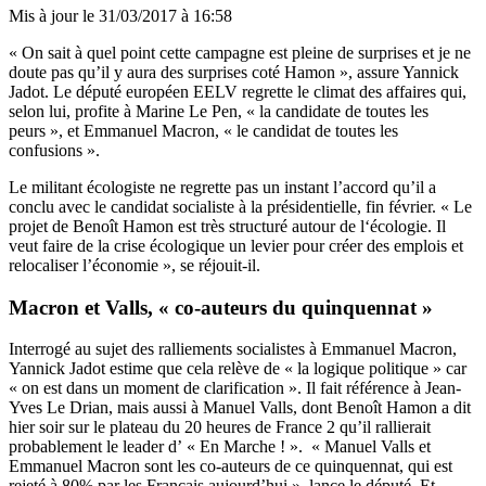
Mis à jour le
31/03/2017 à 16:58
« On sait à quel point cette campagne est pleine de surprises et je ne
doute pas qu’il y aura des surprises coté Hamon », assure Yannick
Jadot. Le député européen EELV regrette le climat des affaires qui,
selon lui, profite à Marine Le Pen, « la candidate de toutes les
peurs », et Emmanuel Macron, « le candidat de toutes les
confusions ».
Le militant écologiste ne regrette pas un instant l’accord qu’il a
conclu avec le candidat socialiste à la présidentielle, fin février. « Le
projet de Benoît Hamon est très structuré autour de l‘écologie. Il
veut faire de la crise écologique un levier pour créer des emplois et
relocaliser l’économie », se réjouit-il.
Macron et Valls, « co-auteurs du quinquennat »
Interrogé au sujet des ralliements socialistes à Emmanuel Macron,
Yannick Jadot estime que cela relève de « la logique politique » car
« on est dans un moment de clarification ». Il fait référence à Jean-
Yves Le Drian, mais aussi à Manuel Valls, dont Benoît Hamon a dit
hier soir sur le plateau du 20 heures de France 2 qu’il rallierait
probablement le leader d’ « En Marche ! ». « Manuel Valls et
Emmanuel Macron sont les co-auteurs de ce quinquennat, qui est
rejeté à 80% par les Français aujourd’hui », lance le député. Et