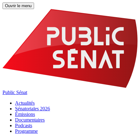
Ouvrir le menu
Public Sénat
Actualités
Sénatoriales 2026
Émissions
Documentaires
Podcasts
Programme