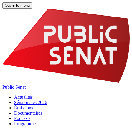
Ouvrir le menu
Public Sénat
Actualités
Sénatoriales 2026
Émissions
Documentaires
Podcasts
Programme