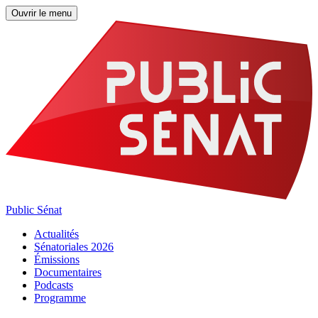
Ouvrir le menu
Public Sénat
Actualités
Sénatoriales 2026
Émissions
Documentaires
Podcasts
Programme