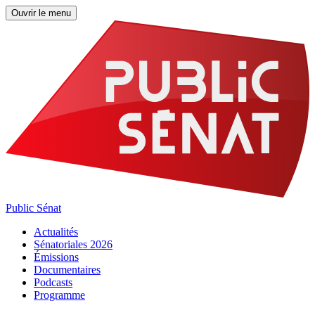
Ouvrir le menu
Public Sénat
Actualités
Sénatoriales 2026
Émissions
Documentaires
Podcasts
Programme