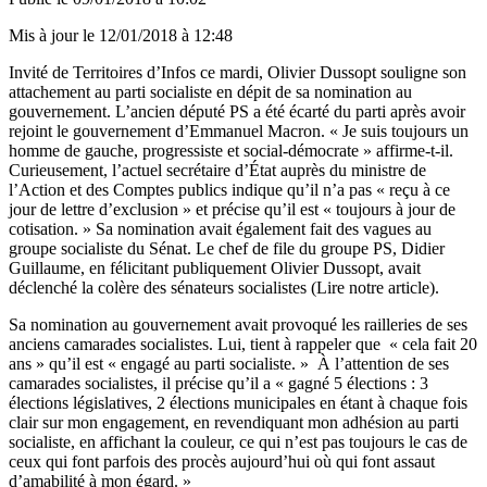
Mis à jour le
12/01/2018 à 12:48
Invité de Territoires d’Infos ce mardi, Olivier Dussopt souligne son
attachement au parti socialiste en dépit de sa nomination au
gouvernement. L’ancien député PS a été écarté du parti après avoir
rejoint le gouvernement d’Emmanuel Macron. « Je suis toujours un
homme de gauche, progressiste et social-démocrate » affirme-t-il.
Curieusement, l’actuel secrétaire d’État auprès du ministre de
l’Action et des Comptes publics indique qu’il n’a pas « reçu à ce
jour de lettre d’exclusion » et précise qu’il est « toujours à jour de
cotisation. » Sa nomination avait également fait des vagues au
groupe socialiste du Sénat. Le chef de file du groupe PS, Didier
Guillaume, en félicitant publiquement Olivier Dussopt, avait
déclenché la colère des sénateurs socialistes
(Lire notre article)
.
Sa nomination au gouvernement avait provoqué les railleries de ses
anciens camarades socialistes. Lui, tient à rappeler que « cela fait 20
ans » qu’il est « engagé au parti socialiste. » À l’attention de ses
camarades socialistes, il précise qu’il a « gagné 5 élections : 3
élections législatives, 2 élections municipales en étant à chaque fois
clair sur mon engagement, en revendiquant mon adhésion au parti
socialiste, en affichant la couleur, ce qui n’est pas toujours le cas de
ceux qui font parfois des procès aujourd’hui où qui font assaut
d’amabilité à mon égard. »