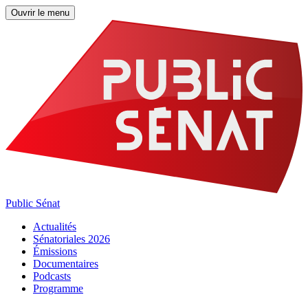
Ouvrir le menu
Public Sénat
Actualités
Sénatoriales 2026
Émissions
Documentaires
Podcasts
Programme