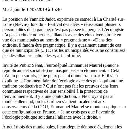
Mis à jour le
12/07/2019 à 15:40
La position de Yannick Jadot, exprimée ce samedi à La Charité-sur-
Loire (Nièvre), lors du « Festival des idées » réussissant plusieurs
personnalités de la gauche, n’est pas passée inaperçue. L’écologiste
n’a pas exclu de nouer des alliances avec des élus divers droite en
vue des municipales au nom du « pragmatisme ». «Dans des
endroits, il faudra être pragmatique. Il y a quasiment autant de cas
que de municipalités (...) Dans les municipalités vous ne construisez
pas des alliances nationales », a-t-il affirmé.
Invité de Public Sénat, l’eurodéputé Emmanuel Maurel (Gauche
républicaine et socialiste) ne masque pas son étonnement. « Cela
m’a un peu surpris, je ne peux pas lui donner raison. » Et il s’en
explique. « Comment faire de l’écologie avec des gens qui ont une
tradition productiviste ? Qui n’ont pas fait les preuves dans leurs
communes respectives de leur sensibilité à la protection de
l’environnement. Il y a une contradiction. » Ne croyant pas au
modèle allemand, où les Grünen s’allient localement aux
conservateurs de la CDU, Emmanuel Maurel se monte sceptique sur
cette configuration en France. « Je ne crois pas que l’avenir de
l’écologie politique soit dans l’alliance avec la droite. »
À neuf mois des municipales, l’eurodéputé dénonce également les