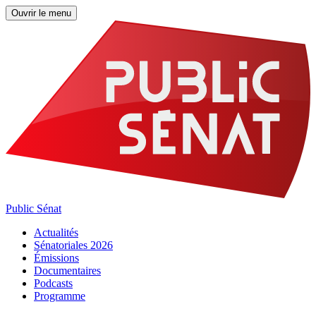
Ouvrir le menu
Public Sénat
Actualités
Sénatoriales 2026
Émissions
Documentaires
Podcasts
Programme