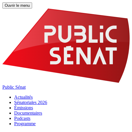
Ouvrir le menu
Public Sénat
Actualités
Sénatoriales 2026
Émissions
Documentaires
Podcasts
Programme