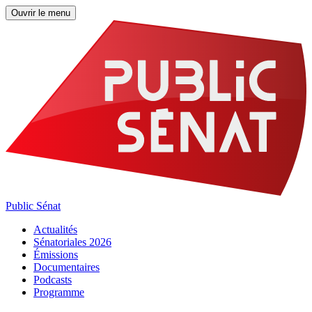
Ouvrir le menu
Public Sénat
Actualités
Sénatoriales 2026
Émissions
Documentaires
Podcasts
Programme