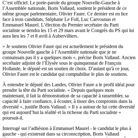
C’est officiel. Le porte-parole du groupe Nouvelle-Gauche à
l’Assemblée nationale, Boris Vallaud, soutient le président de ce
même groupe parlementaire, Olivier Faure. Ce dernier est en lice
face à trois candidats, Stéphane Le Foll, Luc Carvounas et
Emmanuel Maurel. L’élection du Premier secrétaire du Parti
socialiste se tiendra les 15 et 29 mars avant le Congrès du PS qui lui
aura lieu les 7 et 8 avril à Aubervilliers.
« Je soutiens Olivier Faure qui est actuellement le président du
groupe Nouvelle gauche à l’Assemblée nationale que je ne
connaissais pas il y a quelques mois », précise Boris Vallaud. Ancien
secrétaire adjoint de l’Élysée sous le quinquennat de François
Hollande, le député est un soutien de choix. D'autant qu'à ce jour,
Olivier Faure est le candidat qui comptabilise
le plus de soutiens
.
À entendre le député des Landes, Olivier Faure a le profil idéal pour
prendre la tête du Parti socialiste. « Depuis quelques mois
maintenant, il fait la démonstration de sa capacité à rassembler, sa
capacité à faire confiance, à écouter, à tisser des compromis dans la
diversité », justifie Boris Vallaud. « Il y a autour de lui cette diversité
qui est aujourd’hui la réalité et la richesse du Parti socialiste »
poursuit-il.
Interrogé sur l’adhésion à Emmanuel Maurel - le candidat le plus à
gauche - qui existerait dans sa circonscription, Boris Vallaud