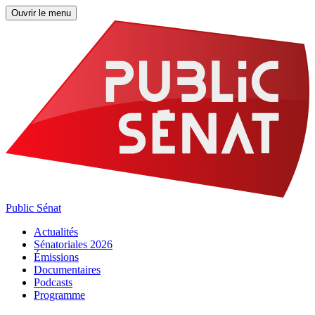
Ouvrir le menu
Public Sénat
Actualités
Sénatoriales 2026
Émissions
Documentaires
Podcasts
Programme