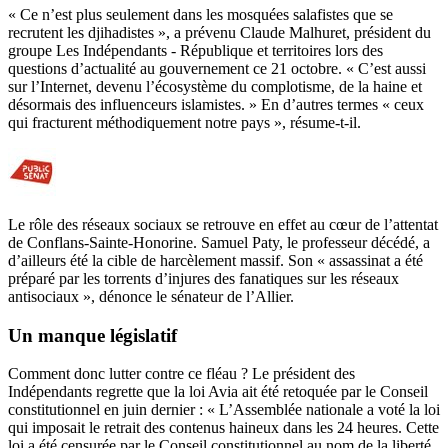
« Ce n’est plus seulement dans les mosquées salafistes que se
recrutent les djihadistes », a prévenu Claude Malhuret, président du
groupe Les Indépendants - République et territoires lors des
questions d’actualité au gouvernement ce 21 octobre.
«
C’est aussi
sur l’Internet, devenu l’écosystème du complotisme, de la haine et
désormais des influenceurs islamistes. » En d’autres termes « ceux
qui fracturent méthodiquement notre pays », résume-t-il.
Le rôle des réseaux sociaux se retrouve en effet au cœur de l’attentat
de Conflans-Sainte-Honorine. Samuel Paty, le professeur décédé, a
d’ailleurs été la cible de harcèlement massif. Son « assassinat a été
préparé par les torrents d’injures des fanatiques sur les réseaux
antisociaux », dénonce le sénateur de l’Allier.
Un manque législatif
Comment donc lutter contre ce fléau ? Le président des
Indépendants regrette que la loi Avia ait été retoquée par le Conseil
constitutionnel en juin dernier : « L’Assemblée nationale a voté la loi
qui imposait le retrait des contenus haineux dans les 24 heures. Cette
loi a été censurée par le Conseil constitutionnel au nom de la liberté