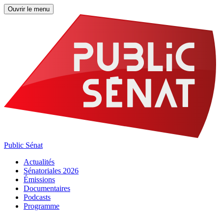
Ouvrir le menu
Public Sénat
Actualités
Sénatoriales 2026
Émissions
Documentaires
Podcasts
Programme