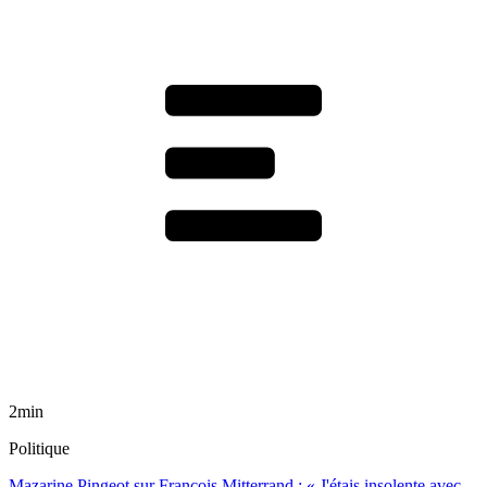
2min
Politique
Mazarine Pingeot sur François Mitterrand : « J'étais insolente avec