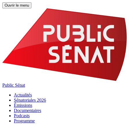
Ouvrir le menu
Public Sénat
Actualités
Sénatoriales 2026
Émissions
Documentaires
Podcasts
Programme