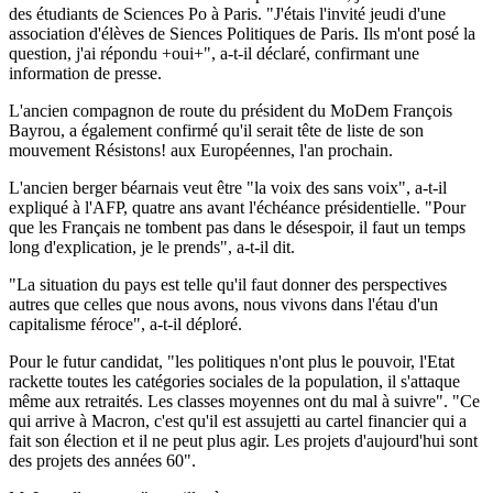
des étudiants de Sciences Po à Paris. "J'étais l'invité jeudi d'une
association d'élèves de Siences Politiques de Paris. Ils m'ont posé la
question, j'ai répondu +oui+", a-t-il déclaré, confirmant une
information de presse.
L'ancien compagnon de route du président du MoDem François
Bayrou, a également confirmé qu'il serait tête de liste de son
mouvement Résistons! aux Européennes, l'an prochain.
L'ancien berger béarnais veut être "la voix des sans voix", a-t-il
expliqué à l'AFP, quatre ans avant l'échéance présidentielle. "Pour
que les Français ne tombent pas dans le désespoir, il faut un temps
long d'explication, je le prends", a-t-il dit.
"La situation du pays est telle qu'il faut donner des perspectives
autres que celles que nous avons, nous vivons dans l'étau d'un
capitalisme féroce", a-t-il déploré.
Pour le futur candidat, "les politiques n'ont plus le pouvoir, l'Etat
rackette toutes les catégories sociales de la population, il s'attaque
même aux retraités. Les classes moyennes ont du mal à suivre". "Ce
qui arrive à Macron, c'est qu'il est assujetti au cartel financier qui a
fait son élection et il ne peut plus agir. Les projets d'aujourd'hui sont
des projets des années 60".