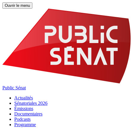
Ouvrir le menu
Public Sénat
Actualités
Sénatoriales 2026
Émissions
Documentaires
Podcasts
Programme