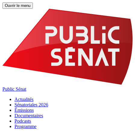
Ouvrir le menu
Public Sénat
Actualités
Sénatoriales 2026
Émissions
Documentaires
Podcasts
Programme