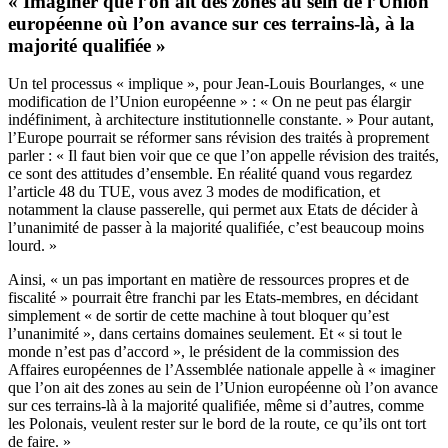
« Imaginer que l’on ait des zones au sein de l’Union
européenne où l’on avance sur ces terrains-là, à la
majorité qualifiée »
Un tel processus « implique », pour Jean-Louis Bourlanges, « une
modification de l’Union européenne » : « On ne peut pas élargir
indéfiniment, à architecture institutionnelle constante. » Pour autant,
l’Europe pourrait se réformer sans révision des traités à proprement
parler : « Il faut bien voir que ce que l’on appelle révision des traités,
ce sont des attitudes d’ensemble. En réalité quand vous regardez
l’article 48 du TUE, vous avez 3 modes de modification, et
notamment la clause passerelle, qui permet aux Etats de décider à
l’unanimité de passer à la majorité qualifiée, c’est beaucoup moins
lourd. »
Ainsi, « un pas important en matière de ressources propres et de
fiscalité » pourrait être franchi par les Etats-membres, en décidant
simplement « de sortir de cette machine à tout bloquer qu’est
l’unanimité », dans certains domaines seulement. Et « si tout le
monde n’est pas d’accord », le président de la commission des
Affaires européennes de l’Assemblée nationale appelle à « imaginer
que l’on ait des zones au sein de l’Union européenne où l’on avance
sur ces terrains-là à la majorité qualifiée, même si d’autres, comme
les Polonais, veulent rester sur le bord de la route, ce qu’ils ont tort
de faire. »