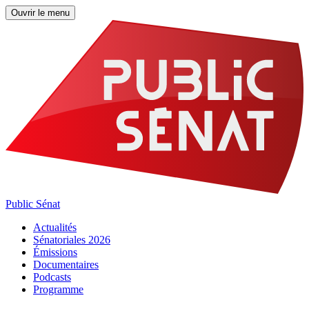
Ouvrir le menu
Public Sénat
Actualités
Sénatoriales 2026
Émissions
Documentaires
Podcasts
Programme