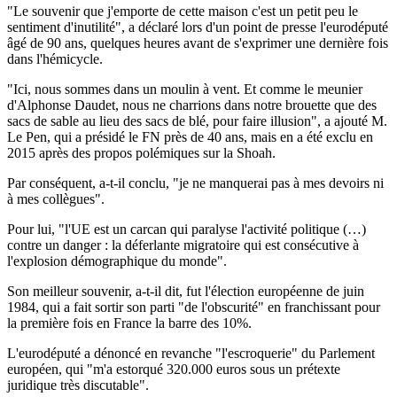
"Le souvenir que j'emporte de cette maison c'est un petit peu le
sentiment d'inutilité", a déclaré lors d'un point de presse l'eurodéputé
âgé de 90 ans, quelques heures avant de s'exprimer une dernière fois
dans l'hémicycle.
"Ici, nous sommes dans un moulin à vent. Et comme le meunier
d'Alphonse Daudet, nous ne charrions dans notre brouette que des
sacs de sable au lieu des sacs de blé, pour faire illusion", a ajouté M.
Le Pen, qui a présidé le FN près de 40 ans, mais en a été exclu en
2015 après des propos polémiques sur la Shoah.
Par conséquent, a-t-il conclu, "je ne manquerai pas à mes devoirs ni
à mes collègues".
Pour lui, "l'UE est un carcan qui paralyse l'activité politique (…)
contre un danger : la déferlante migratoire qui est consécutive à
l'explosion démographique du monde".
Son meilleur souvenir, a-t-il dit, fut l'élection européenne de juin
1984, qui a fait sortir son parti "de l'obscurité" en franchissant pour
la première fois en France la barre des 10%.
L'eurodéputé a dénoncé en revanche "l'escroquerie" du Parlement
européen, qui "m'a estorqué 320.000 euros sous un prétexte
juridique très discutable".