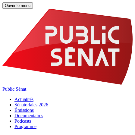
Ouvrir le menu
Public Sénat
Actualités
Sénatoriales 2026
Émissions
Documentaires
Podcasts
Programme