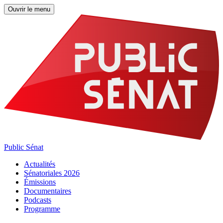
Ouvrir le menu
Public Sénat
Actualités
Sénatoriales 2026
Émissions
Documentaires
Podcasts
Programme