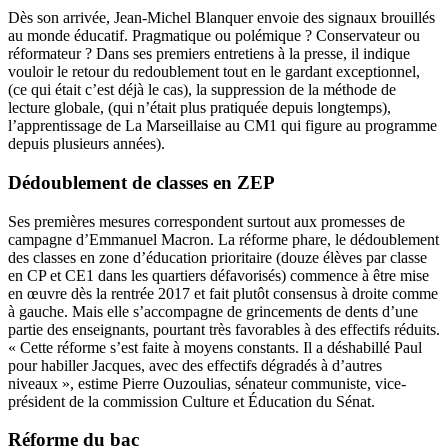
Dès son arrivée, Jean-Michel Blanquer envoie des signaux brouillés
au monde éducatif. Pragmatique ou polémique ? Conservateur ou
réformateur ? Dans ses premiers entretiens à la presse, il indique
vouloir le retour du redoublement tout en le gardant exceptionnel,
(ce qui était c’est déjà le cas), la suppression de la méthode de
lecture globale, (qui n’était plus pratiquée depuis longtemps),
l’apprentissage de La Marseillaise au CM1 qui figure au programme
depuis plusieurs années).
Dédoublement de classes en ZEP
Ses premières mesures correspondent surtout aux promesses de
campagne d’Emmanuel Macron. La réforme phare,
le dédoublement
des classes en zone d’éducation prioritaire
(douze élèves par classe
en CP et CE1 dans les quartiers défavorisés) commence à être mise
en œuvre dès la rentrée 2017 et fait plutôt consensus à droite comme
à gauche. Mais elle s’accompagne de grincements de dents d’une
partie des enseignants, pourtant très favorables à des effectifs réduits.
« Cette réforme s’est faite à moyens constants. Il a déshabillé Paul
pour habiller Jacques, avec des effectifs dégradés à d’autres
niveaux », estime Pierre Ouzoulias, sénateur communiste, vice-
président de la commission Culture et Éducation du Sénat.
Réforme du bac