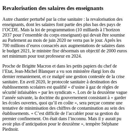
Revalorisation des salaires des enseignants
Autre chantier perturbé par la crise sanitaire : la revalorisation des
enseignants, dont les salaires font partie des plus bas des pays de
l’OCDE. Mais
la loi de programmation
(10 milliards à l’horizon
2037 pour l’ensemble du corps enseignant) qui devait être soumise
au Parlement au mois de juin 2020 ne verra pas le jour. Après les
700 millions d’euros consacrés aux augmentations de salaires dans
le budget 2021, le ministre fixe désormais un objectif de 2000 euros
net minimum pour tout professeur en 2024.
Proche de Brigitte Macron et dans les petits papiers du chef de
l’Etat, Jean-Michel Blanquer a vu son ministère élargi lors du
dernier remaniement, et ce malgré une gestion contestée de la crise
sanitaire. En avril 2020, le protocole sanitaire à destination des
établissements scolaires est qualifié
« d‘usine à gaz
de règles de
sécurité infaisables » par les syndicats ». Lors de la deuxième vague
l’année suivante, la doctrine du gouvernement consistant à « garder
les écoles ouvertes, quoi qu’il en coûte », sera perçue comme une
tentative de minimisation des chiffres de contamination au sein des
établissements. « C’est difficile de l’accabler pour sa gestion du
premier confinement. On était dans l’inconnu. Mais il y aurait pu
avoir plus d’anticipation pour le deuxième », tempère Stéphane
Piednoir.