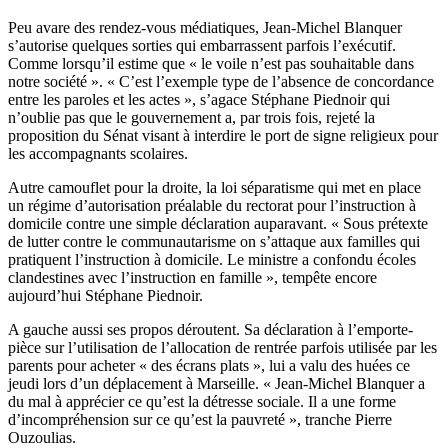
Peu avare des rendez-vous médiatiques, Jean-Michel Blanquer
s’autorise quelques sorties qui embarrassent parfois l’exécutif.
Comme lorsqu’il estime que « le voile n’est pas souhaitable dans
notre société ». « C’est l’exemple type de l’absence de concordance
entre les paroles et les actes », s’agace Stéphane Piednoir qui
n’oublie pas que le gouvernement a, par trois fois, rejeté la
proposition du Sénat visant à interdire le
port de signe religieux pour
les accompagnants scolaires
.
Autre camouflet pour la droite, la loi séparatisme qui met en place
un régime d’autorisation préalable
du rectorat pour l’instruction à
domicile contre une simple déclaration auparavant. « Sous prétexte
de lutter contre le communautarisme on s’attaque aux familles qui
pratiquent l’instruction à domicile. Le ministre a confondu écoles
clandestines avec l’instruction en famille », tempête encore
aujourd’hui Stéphane Piednoir.
A gauche aussi ses propos déroutent. Sa déclaration à l’emporte-
pièce sur l’utilisation de l’allocation de rentrée parfois utilisée par les
parents pour acheter « des écrans plats », lui a valu des huées ce
jeudi lors d’un déplacement à Marseille. « Jean-Michel Blanquer a
du mal à apprécier ce qu’est la détresse sociale. Il a une forme
d’incompréhension sur ce qu’est la pauvreté », tranche Pierre
Ouzoulias.