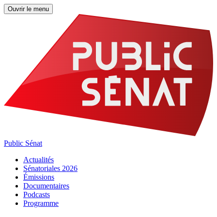
Ouvrir le menu
Public Sénat
Actualités
Sénatoriales 2026
Émissions
Documentaires
Podcasts
Programme