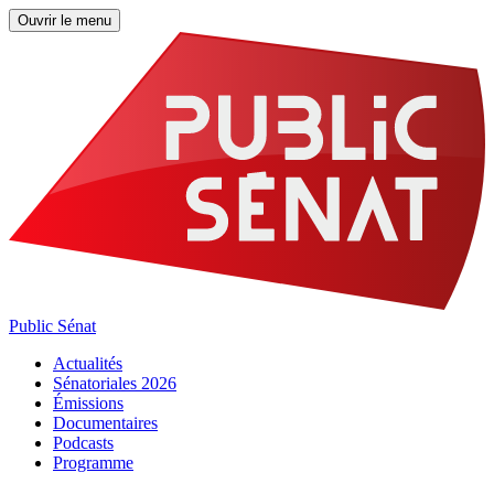
Ouvrir le menu
Public Sénat
Actualités
Sénatoriales 2026
Émissions
Documentaires
Podcasts
Programme