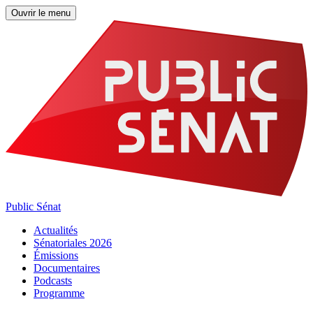
Ouvrir le menu
Public Sénat
Actualités
Sénatoriales 2026
Émissions
Documentaires
Podcasts
Programme