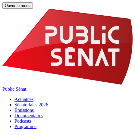
Ouvrir le menu
Public Sénat
Actualités
Sénatoriales 2026
Émissions
Documentaires
Podcasts
Programme