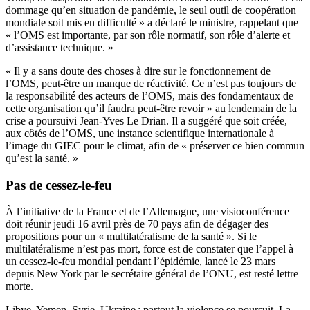
dommage qu’en situation de pandémie, le seul outil de coopération
mondiale soit mis en difficulté » a déclaré le ministre, rappelant que
« l’OMS est importante, par son rôle normatif, son rôle d’alerte et
d’assistance technique. »
« Il y a sans doute des choses à dire sur le fonctionnement de
l’OMS, peut-être un manque de réactivité. Ce n’est pas toujours de
la responsabilité des acteurs de l’OMS, mais des fondamentaux de
cette organisation qu’il faudra peut-être revoir » au lendemain de la
crise a poursuivi Jean-Yves Le Drian. Il a suggéré que soit créée,
aux côtés de l’OMS, une instance scientifique internationale à
l’image du GIEC pour le climat, afin de « préserver ce bien commun
qu’est la santé. »
Pas de cessez-le-feu
À l’initiative de la France et de l’Allemagne, une visioconférence
doit réunir jeudi 16 avril près de 70 pays afin de dégager des
propositions pour un « multilatéralisme de la santé ». Si le
multilatéralisme n’est pas mort, force est de constater que l’appel à
un cessez-le-feu mondial pendant l’épidémie, lancé le 23 mars
depuis New York par le secrétaire général de l’ONU, est resté lettre
morte.
Libye, Yemen, Syrie, Ukraine : partout la violence se poursuit. La