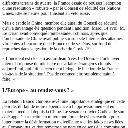
différents terrains de guerre, la France essaie de pousser l'adoption
d'une résolution « robuste » par le Conseil de sécurité des Nations
Unies. Elle se heurte pour l’instant au veto russe.
Mais c’est de la Chine, membre elle aussi du Conseil de sécurité,
qu’il a davantage été question pendant l’audition. Mardi 14 avril,
M.
Le Drian avait convoqué l’ambassadeur chinois
, après que
l’ambassade de Chine avait publié sur son site Internet des attaques
virulentes à l’encontre de la France et de ses élus, sur fond de
reproches dans la gestion de la crise du Covid-19.
« L’incident est clos » a assuré Jean-Yves Le Drian. « J’ai lu avec
intérêt la réponse du ministère des affaires étrangères chinois
aujourd’hui, qui fait ‘sincèrement l’éloge de l’action de la France
vis-à-vis de la situation’. Pas de commentaire supplémentaire à
faire. »
L’Europe « au rendez-vous ? »
La relation franco-chinoise revêt une importance stratégique en cette
période, du fait de notre dépendance à l’approvisionnement en
matériel médical depuis la Chine. Le sénateur olivier Cadic a de son
côté appelé à « mettre en œuvre une force de cyber-réaction pour
lutter contre la désinformation malveillante » et les fakes news liées
au Coronavirus, et doit remettre une note en ce sens à la commission