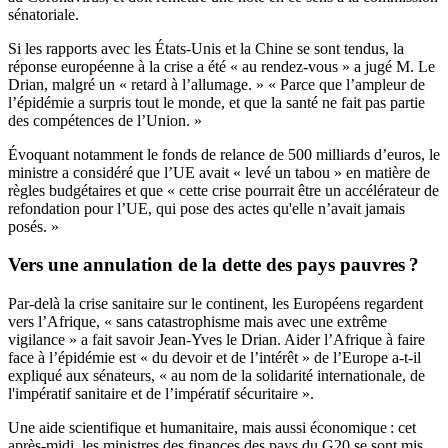
sénatoriale.
Si les rapports avec les États-Unis et la Chine se sont tendus, la
réponse européenne à la crise a été « au rendez-vous » a jugé M. Le
Drian, malgré un « retard à l’allumage. » « Parce que l’ampleur de
l’épidémie a surpris tout le monde, et que la santé ne fait pas partie
des compétences de l’Union. »
Évoquant notamment le fonds de relance de 500 milliards d’euros, le
ministre a considéré que l’UE avait « levé un tabou » en matière de
règles budgétaires et que « cette crise pourrait être un accélérateur de
refondation pour l’UE, qui pose des actes qu'elle n’avait jamais
posés. »
Vers une annulation de la dette des pays pauvres ?
Par-delà la crise sanitaire sur le continent, les Européens regardent
vers l’Afrique, « sans catastrophisme mais avec une extrême
vigilance » a fait savoir Jean-Yves le Drian. Aider l’Afrique à faire
face à l’épidémie est « du devoir et de l’intérêt » de l’Europe a-t-il
expliqué aux sénateurs, « au nom de la solidarité internationale, de
l'impératif sanitaire et de l’impératif sécuritaire ».
Une aide scientifique et humanitaire, mais aussi économique : cet
après-midi, les ministres des finances des pays du G20 se sont mis