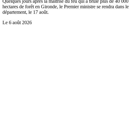
Quelques jours après la maîtrise du feu qui a brûlé plus de 40 000
hectares de forêt en Gironde, le Premier ministre se rendra dans le
département, le 17 août.
Le
6 août 2026