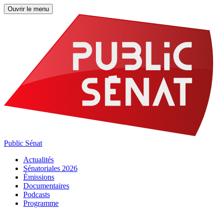
Ouvrir le menu
Public Sénat
Actualités
Sénatoriales 2026
Émissions
Documentaires
Podcasts
Programme