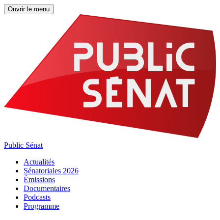
Ouvrir le menu
Public Sénat
Actualités
Sénatoriales 2026
Émissions
Documentaires
Podcasts
Programme