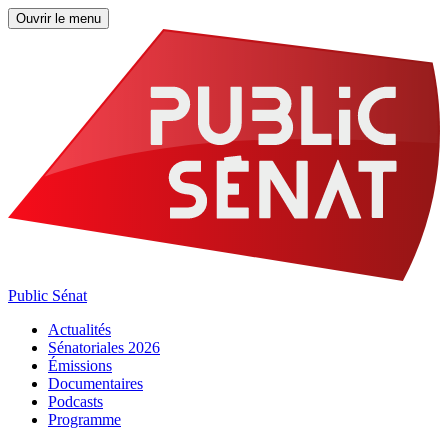
Ouvrir le menu
Public Sénat
Actualités
Sénatoriales 2026
Émissions
Documentaires
Podcasts
Programme