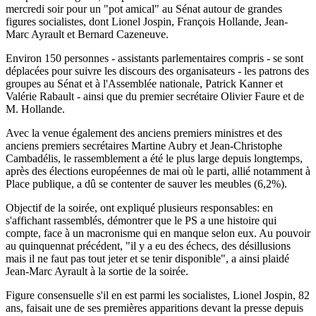
mercredi soir pour un "pot amical" au Sénat autour de grandes
figures socialistes, dont Lionel Jospin, François Hollande, Jean-
Marc Ayrault et Bernard Cazeneuve.
Environ 150 personnes - assistants parlementaires compris - se sont
déplacées pour suivre les discours des organisateurs - les patrons des
groupes au Sénat et à l'Assemblée nationale, Patrick Kanner et
Valérie Rabault - ainsi que du premier secrétaire Olivier Faure et de
M. Hollande.
Avec la venue également des anciens premiers ministres et des
anciens premiers secrétaires Martine Aubry et Jean-Christophe
Cambadélis, le rassemblement a été le plus large depuis longtemps,
après des élections européennes de mai où le parti, allié notamment à
Place publique, a dû se contenter de sauver les meubles (6,2%).
Objectif de la soirée, ont expliqué plusieurs responsables: en
s'affichant rassemblés, démontrer que le PS a une histoire qui
compte, face à un macronisme qui en manque selon eux. Au pouvoir
au quinquennat précédent, "il y a eu des échecs, des désillusions
mais il ne faut pas tout jeter et se tenir disponible", a ainsi plaidé
Jean-Marc Ayrault à la sortie de la soirée.
Figure consensuelle s'il en est parmi les socialistes, Lionel Jospin, 82
ans, faisait une de ses premières apparitions devant la presse depuis