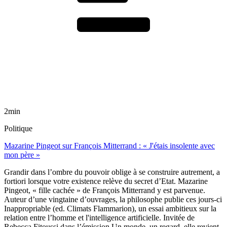
2min
Politique
Mazarine Pingeot sur François Mitterrand : « J'étais insolente avec
mon père »
Grandir dans l’ombre du pouvoir oblige à se construire autrement, a
fortiori lorsque votre existence relève du secret d’Etat. Mazarine
Pingeot, « fille cachée » de François Mitterrand y est parvenue.
Auteur d’une vingtaine d’ouvrages, la philosophe publie ces jours-ci
Inappropriable (ed. Climats Flammarion), un essai ambitieux sur la
relation entre l’homme et l'intelligence artificielle. Invitée de
Rebecca Fitoussi dans l’émission Un monde, un regard, elle revient