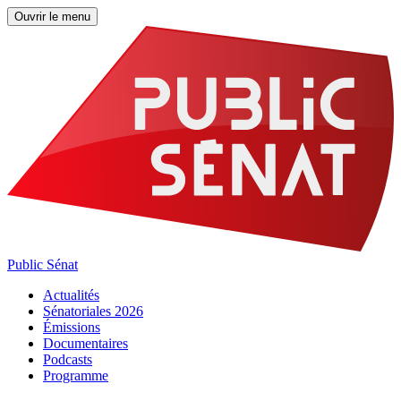
Ouvrir le menu
Public Sénat
Actualités
Sénatoriales 2026
Émissions
Documentaires
Podcasts
Programme