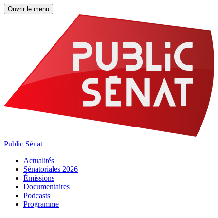
Ouvrir le menu
Public Sénat
Actualités
Sénatoriales 2026
Émissions
Documentaires
Podcasts
Programme