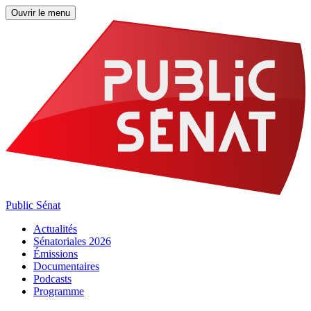
Ouvrir le menu
Public Sénat
Actualités
Sénatoriales 2026
Émissions
Documentaires
Podcasts
Programme