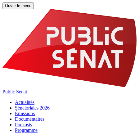
Ouvrir le menu
Public Sénat
Actualités
Sénatoriales 2026
Émissions
Documentaires
Podcasts
Programme