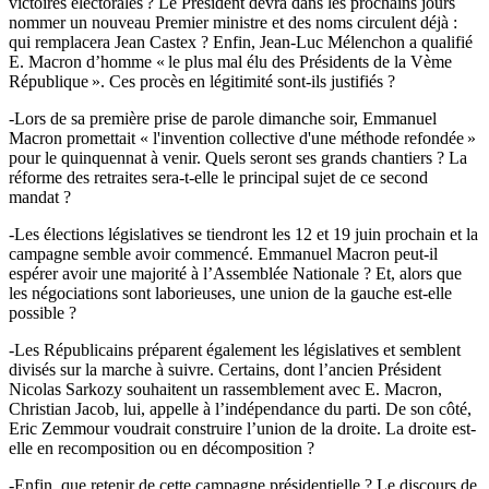
victoires électorales ? Le Président devra dans les prochains jours
nommer un nouveau Premier ministre et des noms circulent déjà :
qui remplacera Jean Castex ? Enfin, Jean-Luc Mélenchon a qualifié
E. Macron d’homme « le plus mal élu des Présidents de la Vème
République ». Ces procès en légitimité sont-ils justifiés ?
-Lors de sa première prise de parole dimanche soir, Emmanuel
Macron promettait « l'invention collective d'une méthode refondée »
pour le quinquennat à venir. Quels seront ses grands chantiers ? La
réforme des retraites sera-t-elle le principal sujet de ce second
mandat ?
-Les élections législatives se tiendront les 12 et 19 juin prochain et la
campagne semble avoir commencé. Emmanuel Macron peut-il
espérer avoir une majorité à l’Assemblée Nationale ? Et, alors que
les négociations sont laborieuses, une union de la gauche est-elle
possible ?
-Les Républicains préparent également les législatives et semblent
divisés sur la marche à suivre. Certains, dont l’ancien Président
Nicolas Sarkozy souhaitent un rassemblement avec E. Macron,
Christian Jacob, lui, appelle à l’indépendance du parti. De son côté,
Eric Zemmour voudrait construire l’union de la droite. La droite est-
elle en recomposition ou en décomposition ?
-Enfin, que retenir de cette campagne présidentielle ? Le discours de