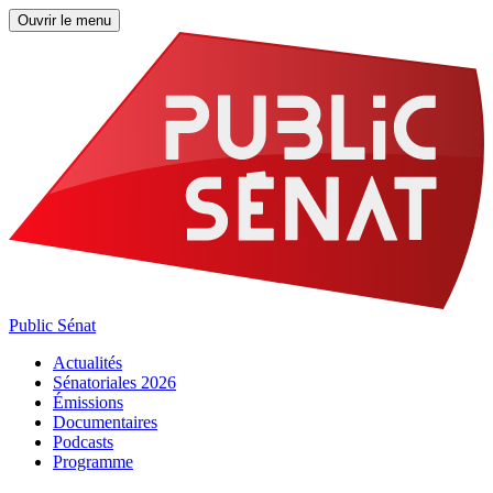
Ouvrir le menu
Public Sénat
Actualités
Sénatoriales 2026
Émissions
Documentaires
Podcasts
Programme