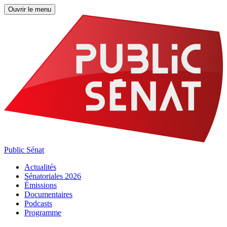
Ouvrir le menu
Public Sénat
Actualités
Sénatoriales 2026
Émissions
Documentaires
Podcasts
Programme