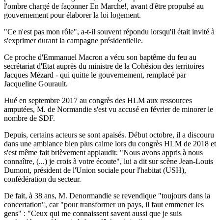
l'ombre chargé de façonner En Marche!, avant d'être propulsé au
gouvernement pour élaborer la loi logement.
"Ce n'est pas mon rôle", a-t-il souvent répondu lorsqu'il était invité à
s'exprimer durant la campagne présidentielle.
Ce proche d'Emmanuel Macron a vécu son baptême du feu au
secrétariat d'Etat auprès du ministre de la Cohésion des territoires
Jacques Mézard - qui quitte le gouvernement, remplacé par
Jacqueline Gourault.
Hué en septembre 2017 au congrès des HLM aux ressources
amputées, M. de Normandie s'est vu accusé en février de minorer le
nombre de SDF.
Depuis, certains acteurs se sont apaisés. Début octobre, il a discouru
dans une ambiance bien plus calme lors du congrès HLM de 2018 et
s'est même fait brièvement applaudir. "Nous avons appris à nous
connaître, (...) je crois à votre écoute", lui a dit sur scène Jean-Louis
Dumont, président de l'Union sociale pour l'habitat (USH),
confédération du secteur.
De fait, à 38 ans, M. Denormandie se revendique "toujours dans la
concertation", car "pour transformer un pays, il faut emmener les
gens" : "Ceux qui me connaissent savent aussi que je suis