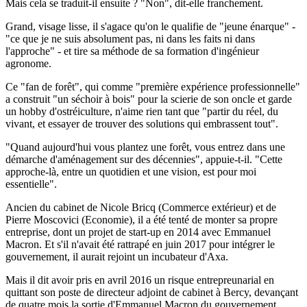
Mais cela se traduit-il ensuite ? "Non", dit-elle franchement.
Grand, visage lisse, il s'agace qu'on le qualifie de "jeune énarque" -
"ce que je ne suis absolument pas, ni dans les faits ni dans
l'approche" - et tire sa méthode de sa formation d'ingénieur
agronome.
Ce "fan de forêt", qui comme "première expérience professionnelle"
a construit "un séchoir à bois" pour la scierie de son oncle et garde
un hobby d'ostréiculture, n'aime rien tant que "partir du réel, du
vivant, et essayer de trouver des solutions qui embrassent tout".
"Quand aujourd'hui vous plantez une forêt, vous entrez dans une
démarche d'aménagement sur des décennies", appuie-t-il. "Cette
approche-là, entre un quotidien et une vision, est pour moi
essentielle".
Ancien du cabinet de Nicole Bricq (Commerce extérieur) et de
Pierre Moscovici (Economie), il a été tenté de monter sa propre
entreprise, dont un projet de start-up en 2014 avec Emmanuel
Macron. Et s'il n'avait été rattrapé en juin 2017 pour intégrer le
gouvernement, il aurait rejoint un incubateur d'Axa.
Mais il dit avoir pris en avril 2016 un risque entrepreunarial en
quittant son poste de directeur adjoint de cabinet à Bercy, devançant
de quatre mois la sortie d'Emmanuel Macron du gouvernement.