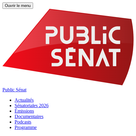
Ouvrir le menu
Public Sénat
Actualités
Sénatoriales 2026
Émissions
Documentaires
Podcasts
Programme