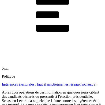
5min
Politique
Ingérences électorales : faut-il sanctionner les réseaux sociaux ?
Après trois opérations de désinformation en quelques jours ciblant
des candidats déclarés ou pressentis à l’élection présidentielle,
Sébastien Lecornu a rappelé que la lutte contre les ingérences était
une priorité. La gauche appelle le gouvernement à en faire plus et à