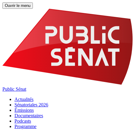
Ouvrir le menu
Public Sénat
Actualités
Sénatoriales 2026
Émissions
Documentaires
Podcasts
Programme