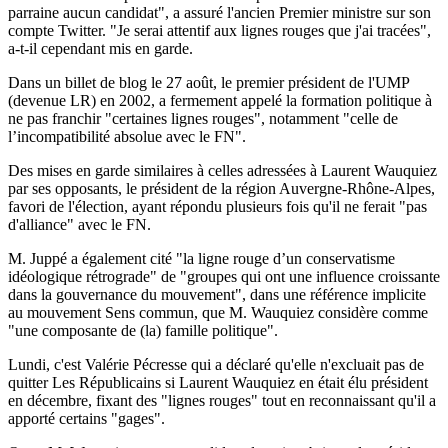
parraine aucun candidat", a assuré l'ancien Premier ministre sur son
compte Twitter. "Je serai attentif aux lignes rouges que j'ai tracées",
a-t-il cependant mis en garde.
Dans un billet de blog le 27 août, le premier président de l'UMP
(devenue LR) en 2002, a fermement appelé la formation politique à
ne pas franchir "certaines lignes rouges", notamment "celle de
l’incompatibilité absolue avec le FN".
Des mises en garde similaires à celles adressées à Laurent Wauquiez
par ses opposants, le président de la région Auvergne-Rhône-Alpes,
favori de l'élection, ayant répondu plusieurs fois qu'il ne ferait "pas
d'alliance" avec le FN.
M. Juppé a également cité "la ligne rouge d’un conservatisme
idéologique rétrograde" de "groupes qui ont une influence croissante
dans la gouvernance du mouvement", dans une référence implicite
au mouvement Sens commun, que M. Wauquiez considère comme
"une composante de (la) famille politique".
Lundi, c'est Valérie Pécresse qui a déclaré qu'elle n'excluait pas de
quitter Les Républicains si Laurent Wauquiez en était élu président
en décembre, fixant des "lignes rouges" tout en reconnaissant qu'il a
apporté certains "gages".