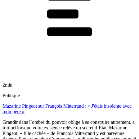
2min
Politique
Mazarine Pingeot sur François Mitterrand : « J'étais insolente avec
mon père »
Grandir dans l’ombre du pouvoir oblige à se construire autrement, a
fortiori lorsque votre existence relève du secret d’Etat. Mazarine
Pingeot, « fille cachée » de François Mitterrand y est parvenue.
Auteur d’une vingtaine d’ouvrages, la philosophe publie ces jours-ci