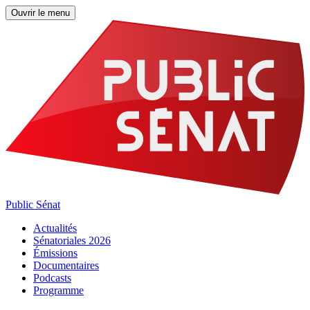
Ouvrir le menu
Public Sénat
Actualités
Sénatoriales 2026
Émissions
Documentaires
Podcasts
Programme