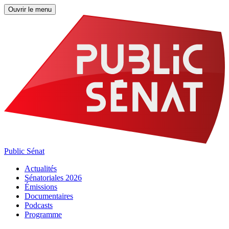
Ouvrir le menu
Public Sénat
Actualités
Sénatoriales 2026
Émissions
Documentaires
Podcasts
Programme