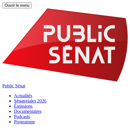
Ouvrir le menu
Public Sénat
Actualités
Sénatoriales 2026
Émissions
Documentaires
Podcasts
Programme