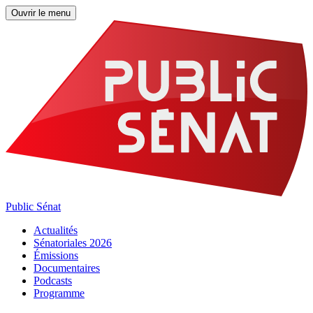
Ouvrir le menu
Public Sénat
Actualités
Sénatoriales 2026
Émissions
Documentaires
Podcasts
Programme