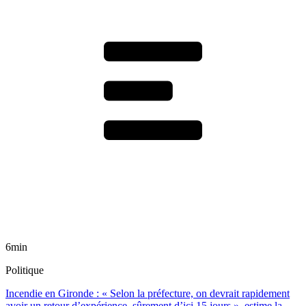
6min
Politique
Incendie en Gironde : « Selon la préfecture, on devrait rapidement
avoir un retour d’expérience, sûrement d’ici 15 jours », estime la