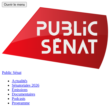
Ouvrir le menu
Public Sénat
Actualités
Sénatoriales 2026
Émissions
Documentaires
Podcasts
Programme