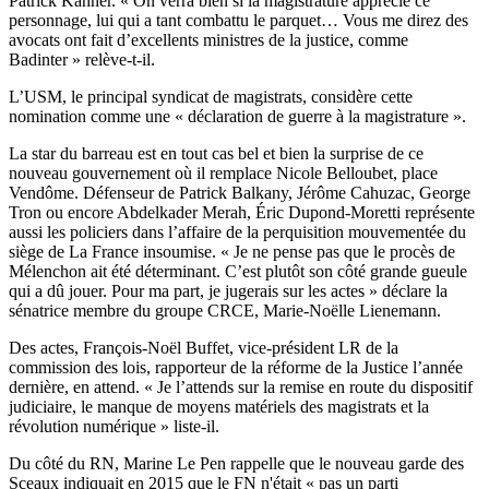
Patrick Kanner. « On verra bien si la magistrature apprécie ce
personnage, lui qui a tant combattu le parquet… Vous me direz des
avocats ont fait d’excellents ministres de la justice, comme
Badinter » relève-t-il.
L’USM, le principal syndicat de magistrats, considère cette
nomination comme une « déclaration de guerre à la magistrature ».
La star du barreau est en tout cas bel et bien la surprise de ce
nouveau gouvernement où il remplace Nicole Belloubet, place
Vendôme. Défenseur de Patrick Balkany, Jérôme Cahuzac, George
Tron ou encore Abdelkader Merah, Éric Dupond-Moretti représente
aussi les policiers dans l’affaire de la perquisition mouvementée du
siège de La France insoumise. « Je ne pense pas que le procès de
Mélenchon ait été déterminant. C’est plutôt son côté grande gueule
qui a dû jouer. Pour ma part, je jugerais sur les actes » déclare la
sénatrice membre du groupe CRCE, Marie-Noëlle Lienemann.
Des actes, François-Noël Buffet, vice-président LR de la
commission des lois, rapporteur de la réforme de la Justice l’année
dernière, en attend. « Je l’attends sur la remise en route du dispositif
judiciaire, le manque de moyens matériels des magistrats et la
révolution numérique » liste-il.
Du côté du RN, Marine Le Pen rappelle que le nouveau garde des
Sceaux indiquait en 2015 que le FN n'était « pas un parti