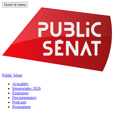
Ouvrir le menu
Public Sénat
Actualités
Sénatoriales 2026
Émissions
Documentaires
Podcasts
Programme