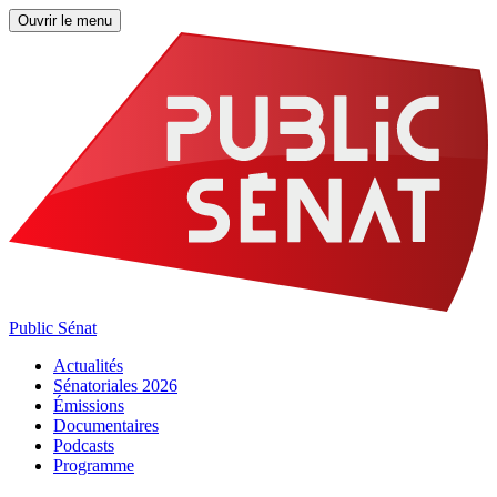
Ouvrir le menu
Public Sénat
Actualités
Sénatoriales 2026
Émissions
Documentaires
Podcasts
Programme