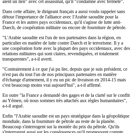
aient un lien" avec cet assassinat, qu'il "condamne avec fermeté".
Dans cette affaire, le dirigeant français a aussi voulu rappeler sans
détour l'importance de l'alliance avec l'Arabie saoudite pour la
France et les autres pays occidentaux, qu'il s'agisse de lutte anti-
Daech, de coopération militaire ou encore de fourniture de pétrole.
"L'Arabie saoudite est l'un de nos partenaires dans la région, en
particulier en matière de lutte contre Daech et le terrorisme. Il y a
une coopération forte avec la plupart des pays occidentaux, avec des
relations militaires qui sont claires, revendiquées, et totalement
transparentes", a-t-il averti.
"Contrairement à ce que j'ai pu lire, depuis que je suis président, ce
n'est pas du tout l'un de nos principaux partenaires en matière
d'échange d'armement, il y eu un pic de livraison en 2014-15 mais
c'est beaucoup moins vrai aujourd'hui", a-t-il affirmé.
En outre "la France a demandé des gages et de la clarté sur le conflit
au Yémen, où nous sommes très attachés aux règles humanitaires",
a-t-il argué.
Enfin "l'Arabie saoudite est un pays stratégique dans la géopolitique
mondiale, dans la fourniture de pétrole au reste de la planète.
Beaucoup s'interrogent sur la montée du prix du pétrole. Qu'ils
s'interrogent aussi sur les conséquences qu'il promeuvent compte